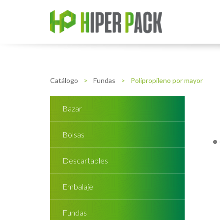
Catálogo
>
Fundas
>
Polipropileno por mayor
Bazar
Bolsas
Descartables
Embalaje
Fundas