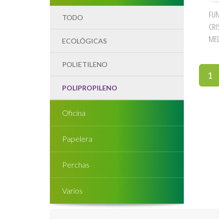
FUN
TODO
CRI
ME
ECOLÓGICAS
POLIETILENO
1
POLIPROPILENO
Oficina
Papelera
Perchas
Varios