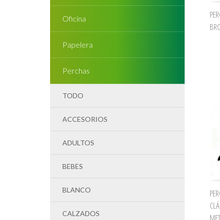
PER
Oficina
BRO
Papelera
Perchas
TODO
ACCESORIOS
ADULTOS
BEBES
BLANCO
PER
CLÁ
CALZADOS
MET