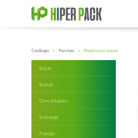
Catálogo
>
Perchas
>
Madera por mayor
Bazar
Bolsas
Descartables
Embalaje
Fundas