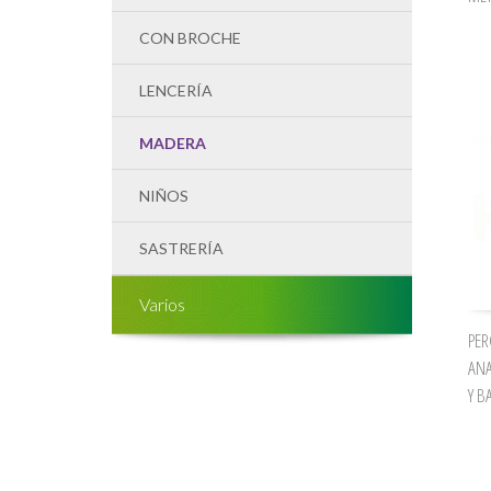
CON BROCHE
LENCERÍA
MADERA
NIÑOS
SASTRERÍA
Varios
PER
AN
Y B