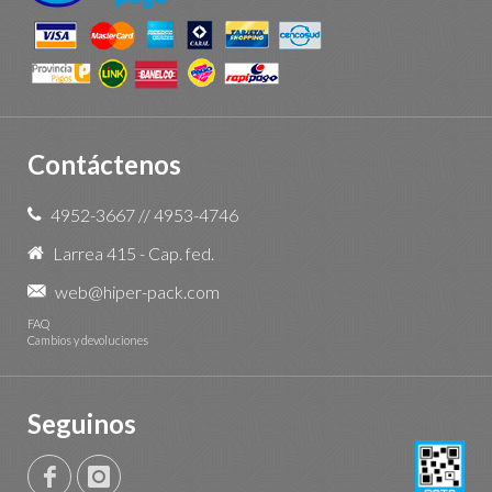
Contáctenos
4952-3667
//
4953-4746
Larrea 415 - Cap. fed.
web@hiper-pack.com
FAQ
Cambios y devoluciones
Seguinos