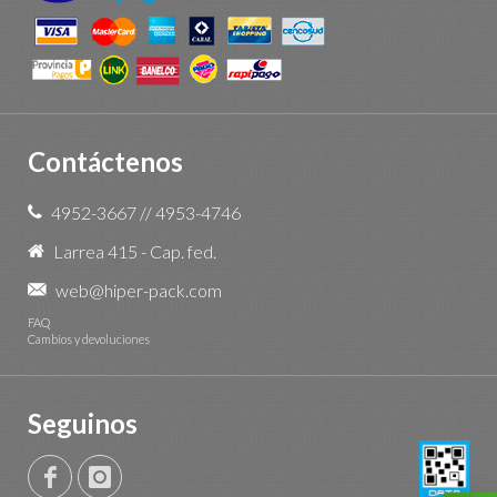
Contáctenos
4952-3667
//
4953-4746
Larrea 415 - Cap. fed.
web@hiper-pack.com
FAQ
Cambios y devoluciones
Seguinos