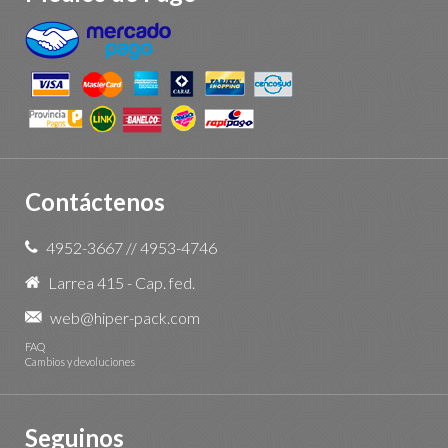
Contáctenos
4952-3667
//
4953-4746
Larrea 415 - Cap. fed.
web@hiper-pack.com
FAQ
Cambios y devoluciones
Seguinos