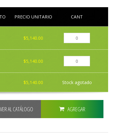
LTO
PRECIO UNITARIO
CANT
$5,140.00
$5,140.00
$5,140.00
Stock agotado
LVER AL CATÁLOGO
AGREGAR