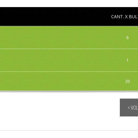
CANT. X BU
6
1
20
< VO