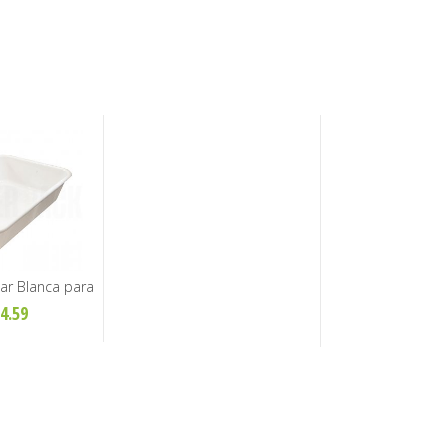
ar Blanca para
 y Cocina
4.59