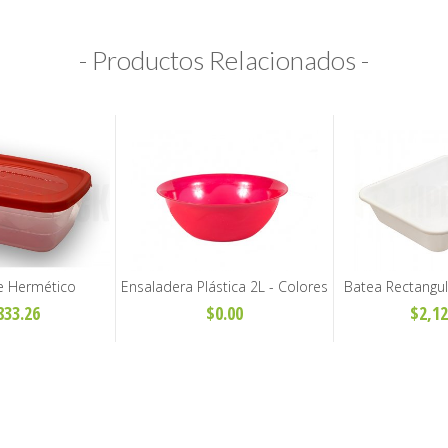
- Productos Relacionados -
e Hermético
Ensaladera Plástica 2L - Colores
Batea Rectangul
ar 4,5 Litros
Surtidos
Carnicería
833.26
$0.00
$2,12