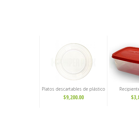
Platos descartables de plástico
Recipient
blancos - 17 cm y 22 cm
Rectangul
$9,200.00
$3,