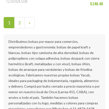
12,5X7X24,5CM
$246.40
1
2
»
Distribuimos bolsas por mayor para comercios,
emprendedores y gastronomía: bolsas de papel kraft y
blancas, bolsas tipo camiseta de alta densidad, bolsas de
polipropileno con solapa adhesiva, bolsas doypack con cierre
hermético (kraft, metalizadas y con visor), bolsas riñón,
bolsas de arranque para verdulerías y bolsas de friselina
ecológicas. Fabricamos nuestras propias bolsas Yacub,
ideales para packaging de indumentaria, regalería, alimentos
y delivery. Comprá por bulto cerrado a precio mayorista o por
menor en nuestro local de Once (Larrea 415, CABA), con
envíos a todo el país. También hacemos bolsas
personalizadas con tu logo, medidas y colores para compras
mayoristas: consultanos por WhatsApp al 11-6876-5628.