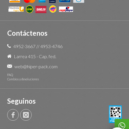
Contáctenos
4952-3667
//
4953-4746
Larrea 415 - Cap. fed.
web@hiper-pack.com
FAQ
Cambios y devoluciones
Seguinos