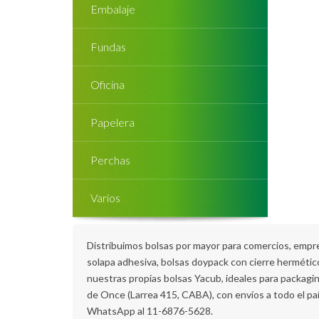
Embalaje
Fundas
Oficina
Papelera
Perchas
Varios
Distribuimos bolsas por mayor para comercios, empren
solapa adhesiva, bolsas doypack con cierre hermético 
nuestras propias bolsas Yacub, ideales para packagin
de Once (Larrea 415, CABA), con envíos a todo el pa
WhatsApp al 11-6876-5628.