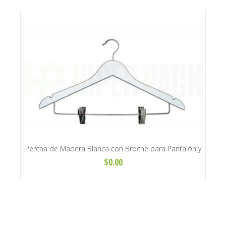
álico
Percha de Madera Blanca con Broche para Pantalón y
Perc
Pollera Adulto
$0.00