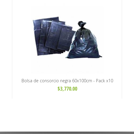
- Pack
Bolsa de consorcio negra 60x100cm - Pack x10
Bols
unidades
$3,770.00