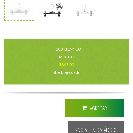
T-500 BLANCO
Min 10u
$848.00
Stock agotado
AGREGAR
< VOLVER AL CATÁLOGO