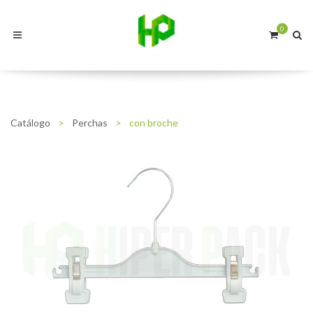
0
Catálogo
>
Perchas
>
con broche