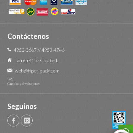
Contáctenos
4952-3667
//
4953-4746
Larrea 415 - Cap. fed.
web@hiper-pack.com
FAQ
Cambios y devoluciones
Seguinos