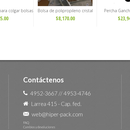
ara colgar bolsas
Bolsa de polipropileno cristal
Percha Ganch
t. T-21
reforzada 50 micrones - Pack
Accesorios -
5.00
$8,170.00
$23,9
x100 unidades
Unid
Contáctenos
4952-3667
//
4953-4746
Larrea 415 - Cap. fed.
web@hiper-pack.com
FAQ
Cambios y devoluciones