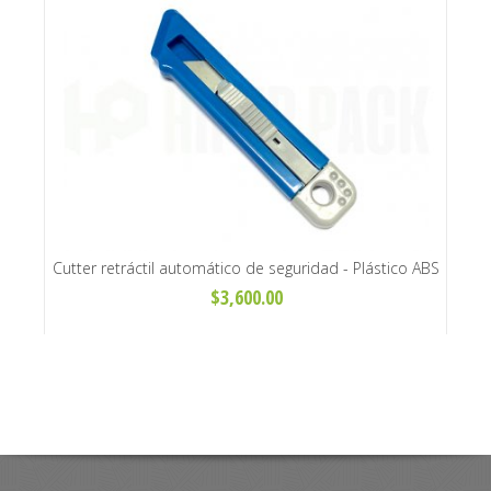
~400g
Cutter retráctil automático de seguridad - Plástico ABS
Cinta
azul
$3,600.00