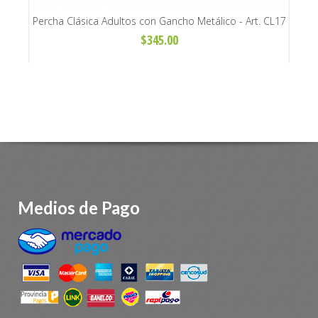
 Art.
Percha Clásica Adultos con Gancho Metálico - Art. CL17
$345.00
Medios de Pago