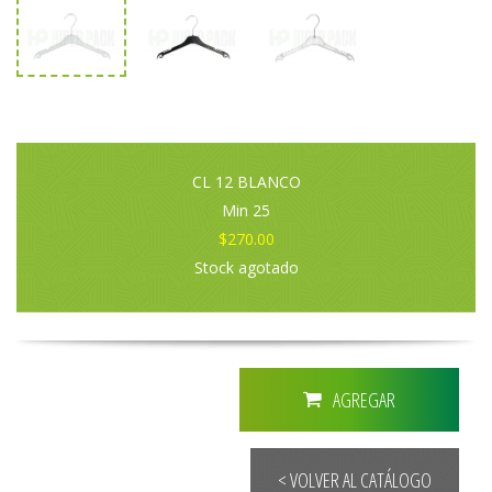
CL 12 BLANCO
Min 25
$270.00
Stock agotado
AGREGAR
< VOLVER AL CATÁLOGO