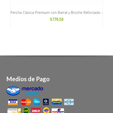
. CL17
Percha Clásica Premium con Barral y Broche Reforzado -
Art. H190
$770.50
Medios de Pago