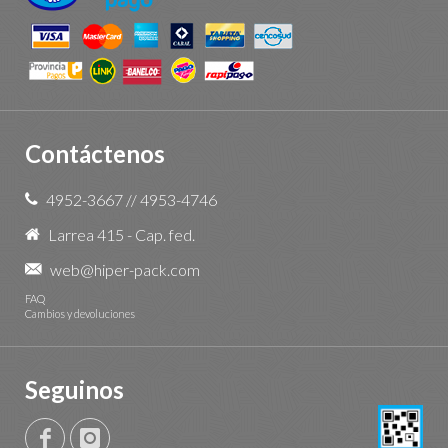
Contáctenos
4952-3667
//
4953-4746
Larrea 415 - Cap. fed.
web@hiper-pack.com
FAQ
Cambios y devoluciones
Seguinos