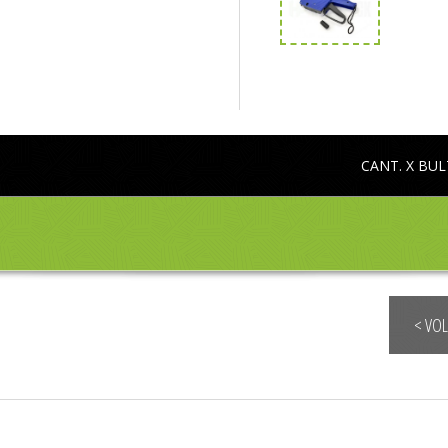
CANT. X BU
< VO