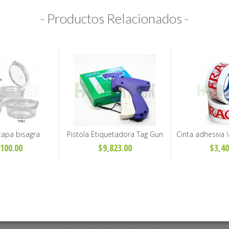
- Productos Relacionados -
tapa bisagra
Pistola Etiquetadora Tag Gun
Cinta adhesiva 
T cristal - 250cc,
para prendas y textiles - Fina y
embalaje 4
100.00
$9,823.00
$3,40
 y 500cc
Standard