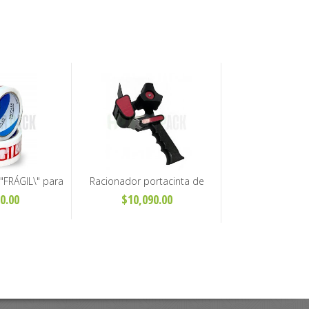
\"FRÁGIL\" para
Racionador portacinta de
8mm x 50m
embalaje - Modelos económico y
0.00
$10,090.00
premium