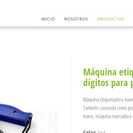
INICIO
NOSOTROS
PRODUCTOS
Máquina eti
dígitos para
Máquina etiquetadora manua
También conocida como pist
mano, máquina marcadora d
Color:
Azul