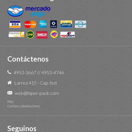
Contáctenos
4952-3667
//
4953-4746
Larrea 415 - Cap. fed.
web@hiper-pack.com
FAQ
Cambios y devoluciones
Seguinos