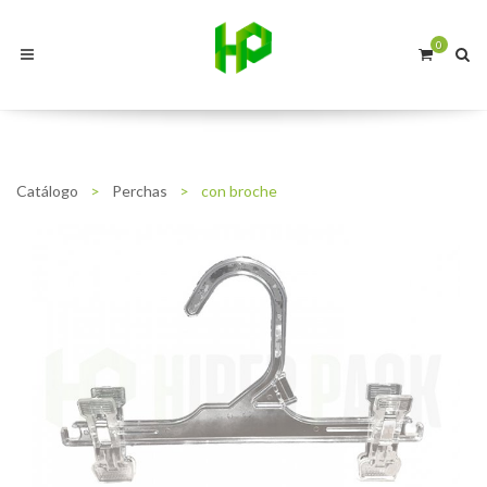
0
Catálogo
>
Perchas
>
con broche