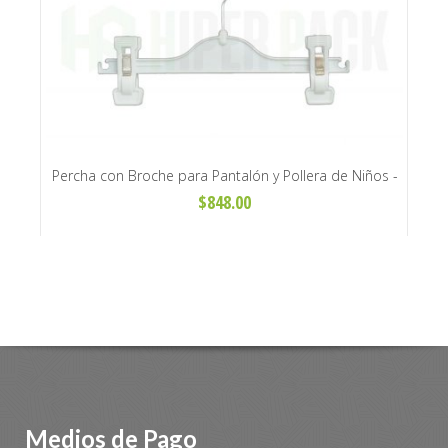
 Art.
Percha con Broche para Pantalón y Pollera de Niños -
Per
Art. T500
$848.00
Medios de Pago