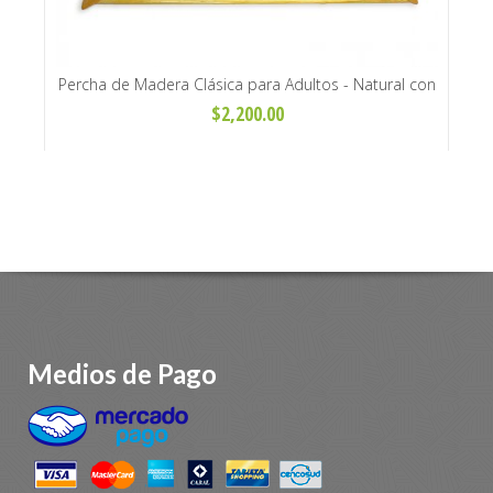
tos -
Percha de Madera Clásica para Adultos - Natural con
Per
Barral
$2,200.00
Medios de Pago