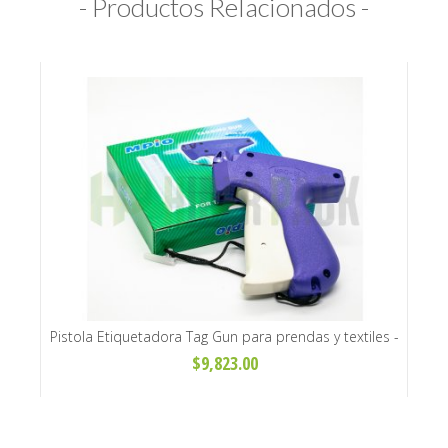
- Productos Relacionados -
y 6\"
Pistola Etiquetadora Tag Gun para prendas y textiles -
Aguj
Fina y Standard
$9,823.00