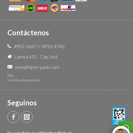
Contáctenos
4952-3667
//
4953-4746
Larrea 415 - Cap. fed.
web@hiper-pack.com
FAQ
Cambios y devoluciones
Seguinos
Desarrollado por
Objetivo Virtual