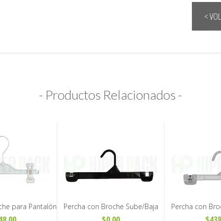
< VO
- Productos Relacionados -
che para Pantalón
Percha con Broche Sube/Baja
Percha con Bro
Niños - Art. T500
para Pantalón y Pollera Adulto -
para Pantalón y 
48.00
$0.00
$438