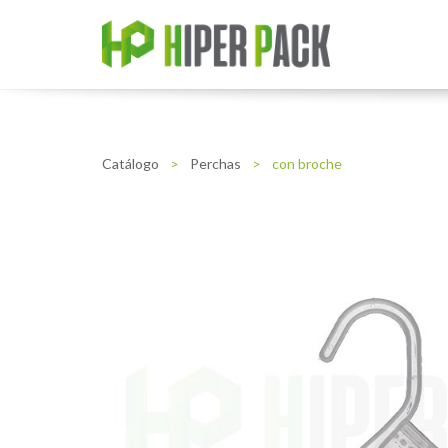
Catálogo
>
Perchas
>
con broche