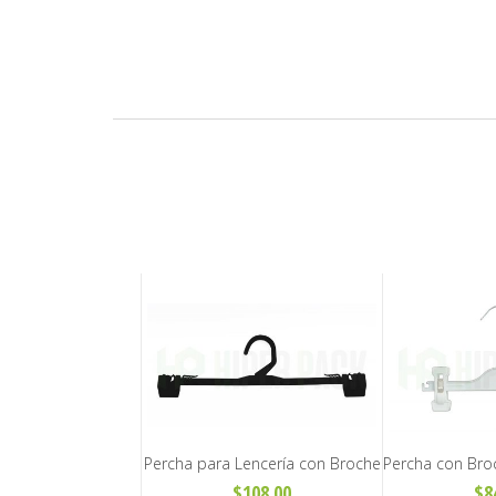
Broche Móvil para
Percha para Lencería con Broche
Percha con Bro
Pollera - Art. T501
Chica - Art. Y18
y Pollera de 
954.00
$108.00
$8