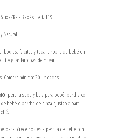
e Sube/Baja Bebés - Art. T19
y Natural
, bodies, falditas y toda la ropita de bebé en
antil y guardarropas de hogar.
es. Compra mínima: 30 unidades.
mo:
percha sube y baja para bebé, percha con
 de bebé o percha de pinza ajustable para
bebé.
perpack ofrecemos esta percha de bebé con
ras mayoristas y minoristas, con cantidad por