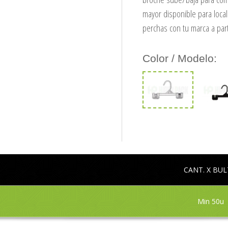
mayor disponible para local
perchas con tu marca a par
Color / Modelo:
CANT. X BU
Min 50u