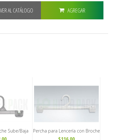
LVER AL CATÁLOGO
AGREGAR
che Sube/Baja
Percha para Lencería con Broche
Pollera de Niños
Grande - Art. Y24
.00
$116.00