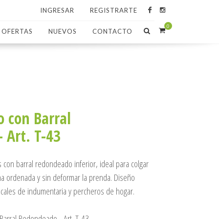
INGRESAR
REGISTRARTE
0
OFERTAS
NUEVOS
CONTACTO
o con Barral
 Art. T-43
s con barral redondeado inferior, ideal para colgar
ma ordenada y sin deformar la prenda. Diseño
locales de indumentaria y percheros de hogar.
 Barral Redondeado - Art. T-43