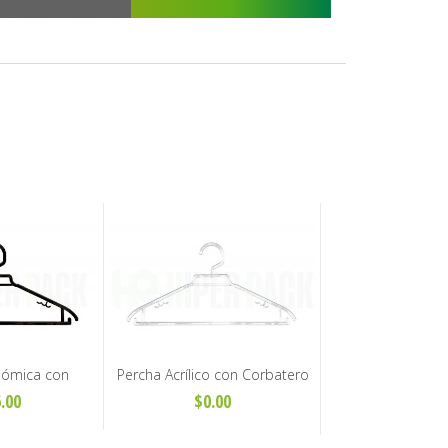
nómica con
Percha Acrílico con Corbatero
Adultos - Art.
Adultos - Art. H-43
.00
$0.00
3