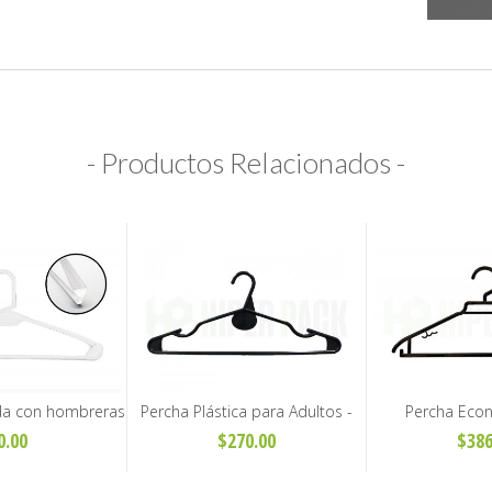
- Productos Relacionados -
da con hombreras
Percha Plástica para Adultos -
Percha Eco
o - Art. T-44
Art. A43
Corbatero para 
0.00
$270.00
$386
H4