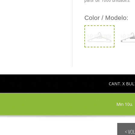
Color / Modelo:
CANT. X BU
Min 10u.
< VO