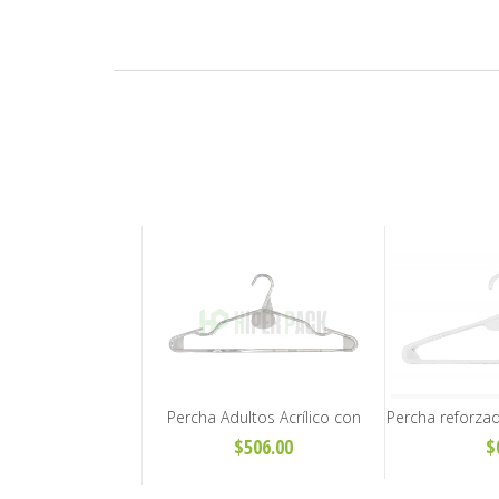
Percha Adultos Acrílico con
Percha reforza
Muescas - Art. A-43
para adult
$506.00
$