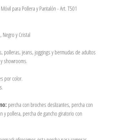
 Móvil para Pollera y Pantalón - Art. T501
, Negro y Cristal
s, polleras, jeans, joggings y bermudas de adultos
a y showrooms.
s por color.
s.
mo:
percha con broches deslizantes, percha con
n y pollera, percha de gancho giratorio con
perpack ofrecemos esta percha para compras