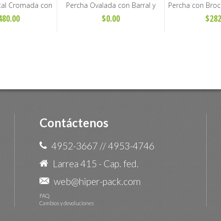
tal Cromada con
Percha Ovalada con Barral y
Percha con Broc
antalón y Pollera
Broche para Adultos - Art. T84
Adulto - 
480.00
$0.00
$282
Contáctenos
4952-3667
//
4953-4746
Larrea 415 - Cap. fed.
web@hiper-pack.com
FAQ
Cambios y devoluciones