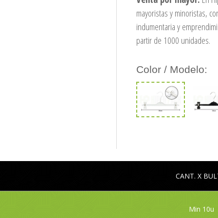
mayoristas y minoristas, co
indumentaria y emprendimie
partir de 1000 unidades.
Color / Modelo:
CANT. X BU
Min 10u