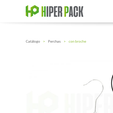
Catálogo
>
Perchas
>
con broche