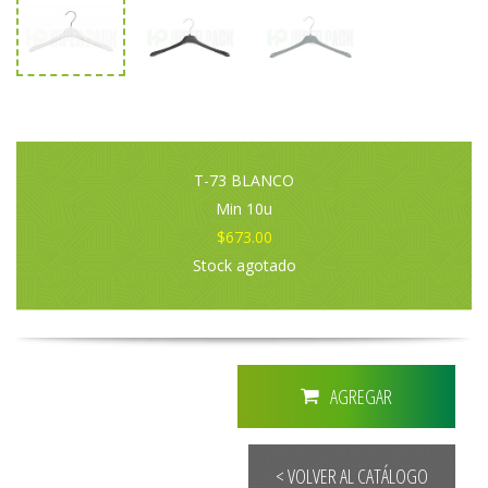
T-73 BLANCO
Min 10u
$673.00
Stock agotado
AGREGAR
< VOLVER AL CATÁLOGO