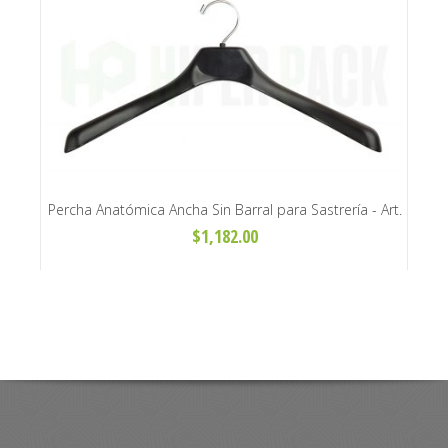
s
Percha Anatómica Ancha Sin Barral para Sastrería - Art.
Perch
T-45
$1,182.00