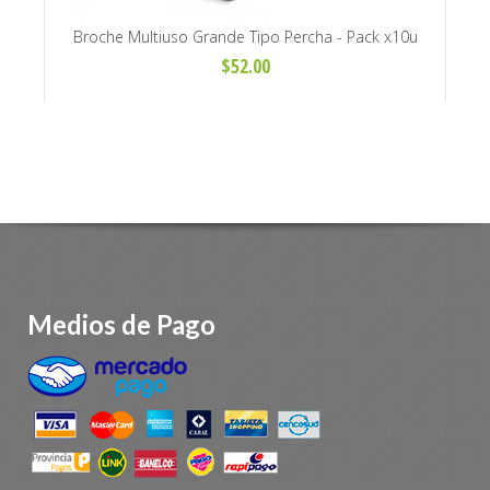
LS 009
Broche Multiuso Grande Tipo Percha - Pack x10u
P
(Modelo Y-4A)
$52.00
Medios de Pago