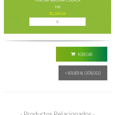
PERCHA MADERA CLASICA
100
$2,200.00
AGREGAR
< VOLVER AL CATÁLOGO
- Productos Relacionados -