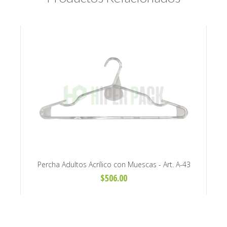
Y39,5
Percha Adultos Acrílico con Muescas - Art. A-43
Perch
$506.00