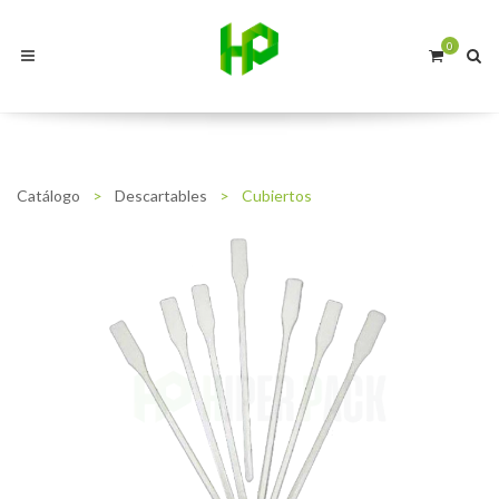
0
Catálogo
>
Descartables
>
Cubiertos