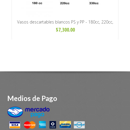
escartables blancos PS y PP - 180cc, 220cc,
Vasos térmicos desca
300cc y 330cc x100 unidades
calientes - 1
$7,300.00
Medios de Pago