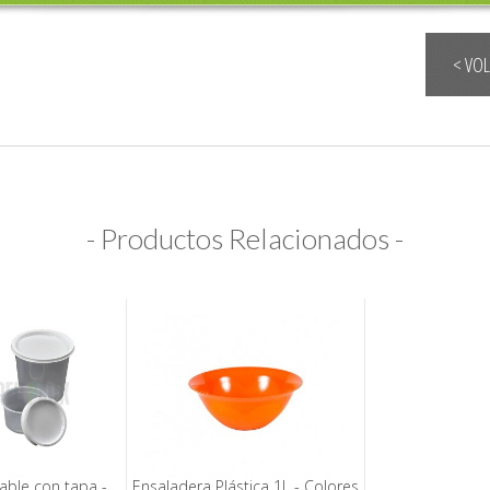
< VO
- Productos Relacionados -
able con tapa -
Ensaladera Plástica 1L - Colores