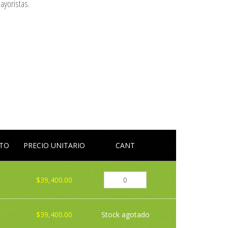
ayoristas.
LTO
PRECIO UNITARIO
CANT
$39,400.00
$39,400.00
Stock agotado