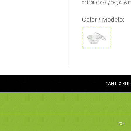
distribuidores y negocios m
Color / Modelo:
CANT. X BU
200