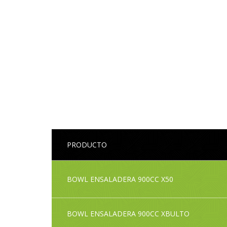
PRODUCTO
BOWL ENSALADERA 900CC X50
BOWL ENSALADERA 900CC XBULTO