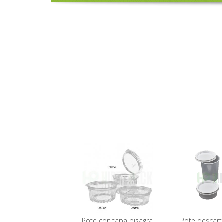
Pote con tapa bisagra
Pote descart