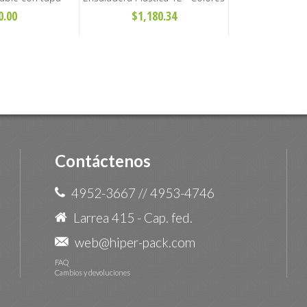
das Ø88 y Ø118
Surtidos
0.00
$1,180.34
Contáctenos
4952-3667
//
4953-4746
Larrea 415 - Cap. fed.
web@hiper-pack.com
FAQ
Cambios y devoluciones