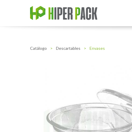
Catálogo
>
Descartables
>
Envases