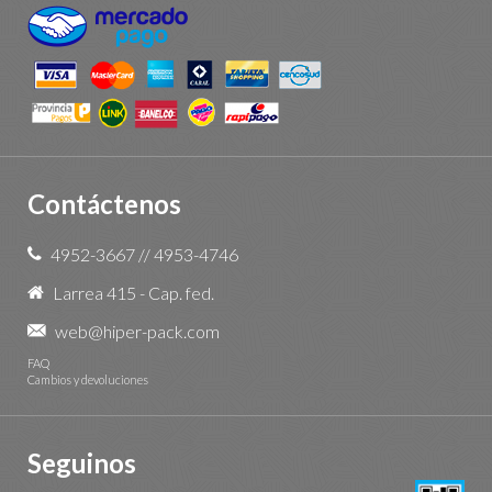
Contáctenos
4952-3667
//
4953-4746
Larrea 415 - Cap. fed.
web@hiper-pack.com
FAQ
Cambios y devoluciones
Seguinos