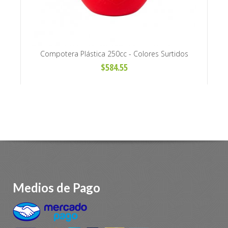
 x100
Compotera Plástica 250cc - Colores Surtidos
Plato
$584.55
Medios de Pago