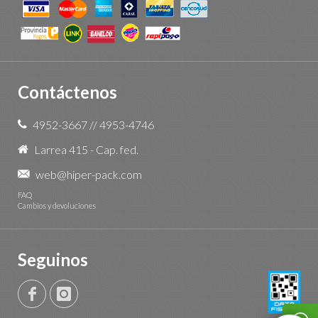
Contáctenos
4952-3667
//
4953-4746
Larrea 415 - Cap. fed.
web@hiper-pack.com
FAQ
Cambios y devoluciones
Seguinos