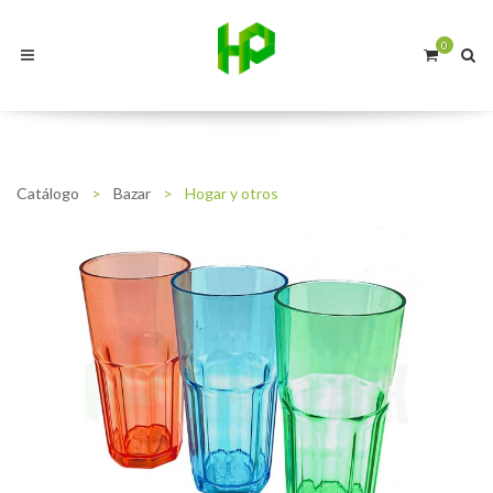
0
Catálogo
>
Bazar
>
Hogar y otros