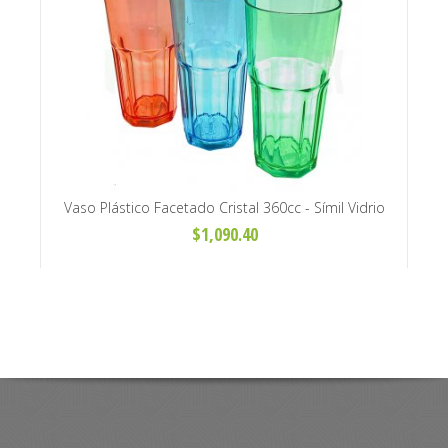
Vaso Plástico Facetado Cristal 360cc - Símil Vidrio
Expr
$1,090.40