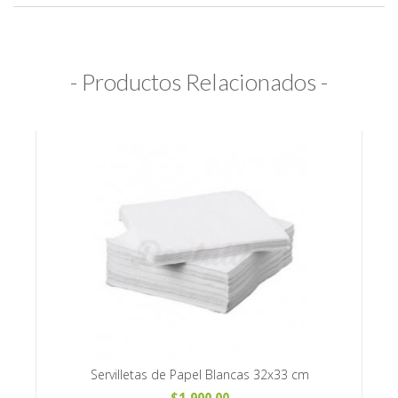
- Productos Relacionados -
k x100
Servilletas de Papel Blancas 32x33 cm
Pinc
$1,900.00