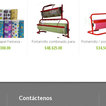
pel Fantasía -
Portarrollo combinado para
Portarrollo / p
os 40cm y 60cm
papel 40cm y 60cm
papel d
300.00
$48,625.00
$34,5
Contáctenos