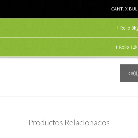
CANT. X BU
1 Rollo 8k
1 Rollo 12k
< VO
- Productos Relacionados -