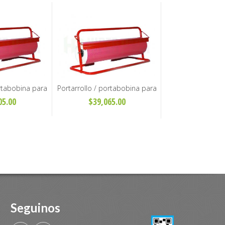
ortabobina para
Portarrollo / portabobina para
e 40cm
papel de 60cm
05.00
$39,065.00
Seguinos