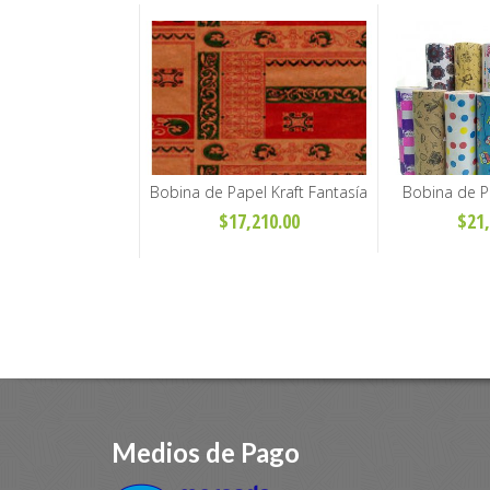
el Kraft 50g - 40cm
Bobina de Papel Kraft Fantasía
Bobina de Pa
y 60cm
Ecológico 40cm - Varios Diseños
Varios Diseñ
3,390.00
$17,210.00
$21,
Medios de Pago