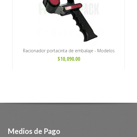
Racionador portacinta de embalaje - Modelos
Ca
económico y premium
$10,090.00
Medios de Pago