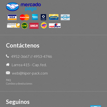
Contáctenos
4952-3667
//
4953-4746
Larrea 415 - Cap. fed.
web@hiper-pack.com
FAQ
Cambios y devoluciones
Seguinos